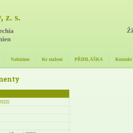
 z. s.
Ži
echia
hien
Nabízíme
Ke stažení
PŘIHLÁŠKA
Kontakt
umenty
2022)