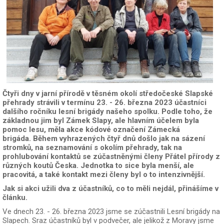
Čtyři dny v jarní přírodě v těsném okolí středočeské Slapské
přehrady strávili v termínu 23. - 26. března 2023 účastníci
dalšího ročníku lesní brigády našeho spolku. Podle toho, že
základnou jim byl Zámek Slapy, ale hlavním účelem byla
pomoc lesu, měla akce kódové označení Zámecká
brigáda. Během vyhrazených čtyř dnů došlo jak na sázení
stromků, na seznamování s okolím přehrady, tak na
prohlubování kontaktů se zúčastněnými členy Přátel přírody z
různých koutů Česka. Jednotka to sice byla menší, ale
pracovitá, a také kontakt mezi členy byl o to intenzivnější.
Jak si akci užili dva z účastníků, co to měli nejdál, přinášíme v
článku.
Ve dnech 23. - 26. března 2023 jsme se zúčastnili Lesní brigády na
Slapech. Sraz účastníků byl v podvečer, ale jelikož z Moravy jsme