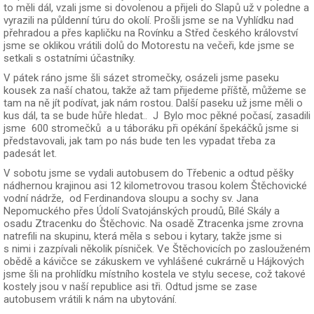
to měli dál, vzali jsme si dovolenou a přijeli do Slapů už v poledne a
vyrazili na půldenní túru do okolí. Prošli jsme se na Vyhlídku nad
přehradou a přes kapličku na Rovínku a Střed českého království
jsme se oklikou vrátili dolů do Motorestu na večeři, kde jsme se
setkali s ostatními účastníky.
V pátek ráno jsme šli sázet stromečky, osázeli jsme paseku
kousek za naší chatou, takže až tam přijedeme příště, můžeme se
tam na ně jít podívat, jak nám rostou. Další paseku už jsme měli o
kus dál, ta se bude hůře hledat.. J Bylo moc pěkné počasí, zasadili
jsme 600 stromečků a u táboráku při opékání špekáčků jsme si
představovali, jak tam po nás bude ten les vypadat třeba za
padesát let.
V sobotu jsme se vydali autobusem do Třebenic a odtud pěšky
nádhernou krajinou asi 12 kilometrovou trasou kolem Štěchovické
vodní nádrže, od Ferdinandova sloupu a sochy sv. Jana
Nepomuckého přes Údolí Svatojánských proudů, Bílé Skály a
osadu Ztracenku do Štěchovic. Na osadě Ztracenka jsme zrovna
natrefili na skupinu, která měla s sebou i kytary, takže jsme si
s nimi i zazpívali několik písniček. Ve Štěchovicích po zaslouženém
obědě a kávičce se zákuskem ve vyhlášené cukrárně u Hájkových
jsme šli na prohlídku místního kostela ve stylu secese, což takové
kostely jsou v naší republice asi tři. Odtud jsme se zase
autobusem vrátili k nám na ubytování.