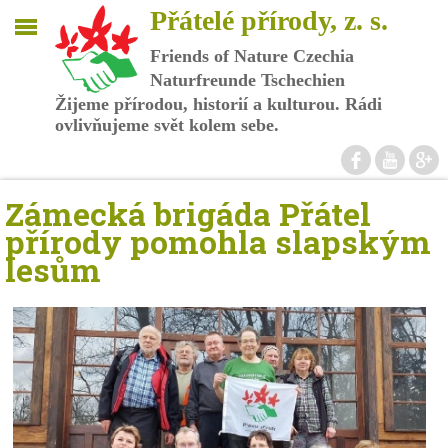
Přátelé přírody, z. s.
Friends of Nature Czechia
Naturfreunde Tschechien
Žijeme přírodou, historií a kulturou. Rádi
ovlivňujeme svět kolem sebe.
.
.
.
Zámecká brigáda Přátel
přírody pomohla slapským
lesům