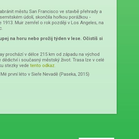
zabránit městu San Francisco ve stavbě přehrady a
osemitském údolí, skončila hořkou porážkou -
e 1913. Muir zemřel o rok později v Los Angeles, na
c.
upej na horu nebo prožij týden v lese. Očistíš si
Way prochází v délce 215 km od západu na východ
dědictví i současný městský život. Trasa lze v celé
ánku stezky vede
tento odkaz.
d Mé první léto v Sieře Nevadě (Paseka, 2015)