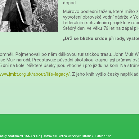
dopad.
Muirovo poslední tažení, které mělo 
vytvoření obrovské vodní nádrže v Y
federálním schválením projektu v roc
Štědrý den, ve věku 76 let na zápal pli
„Drž se blízko srdce přírody, vysto
pomněli. Pojmenovali po něm dálkovou turistickou trasu. John Muir 
uir narodil. Představuje původní skotskou krajinu, její průmyslové 
 5 dní na kole. Některé úseky jsou vhodné i pro jízdu na koni. Na str
www.jmbt.org.uk/about/life-legacy/
. Z jeho knih vyšlo česky napříkla
ránky zdarma
od
BANAN.CZ
|
Ostravski Tvorba webových stránek
|
Přihlásit se