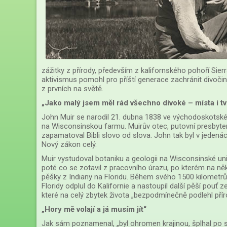
zážitky z přírody, především z kalifornského pohoří Sier
aktivismus pomohl pro příští generace zachránit divočin
z prvních na světě.
„Jako malý jsem měl rád všechno divoké – místa i tvo
John Muir se narodil 21. dubna 1838 ve východoskotsk
na Wisconsinskou farmu. Muirův otec, putovní presbyteri
zapamatoval Bibli slovo od slova. John tak byl v jedenác
Nový zákon celý.
Muir vystudoval botaniku a geologii na Wisconsinské univ
poté co se zotavil z pracovního úrazu, po kterém na něko
pěšky z Indiany na Floridu. Během svého 1500 kilometrů
Floridy odplul do Kalifornie a nastoupil další pěší pouť
které na celý zbytek života „bezpodmínečně podlehl přír
„Hory mě volají a já musím jít“
Jak sám poznamenal, „byl ohromen krajinou, šplhal po st