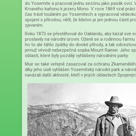
do Yosemite a pracoval jednu sezónu jako pasák ovcí. V
Krvavého kaňonu k jezeru Mono. V roce 1869 vzal práci 
čas trávil touláním po Yosemitech a vypracoval vědeckou
spojení s přírodou; věřil, že lidstvo je jen jednou částí 
zjevením.
Roku 1873 se přestěhoval do Oaklandu, aby kázal své ev
proslavily na národní úrovni. Oženil se a rodinnou farmu 
ho to ale táhlo zpátky do divoké přírody, a tak odcesto
jemuž vévodí nebezpečná sopka Mount Rainier. Jeho spi
oblasti, které byly později vyhlášeny národními parky.
Muir se také veřejně zasazoval za ochranu Zkameněléh
díky jeho úsilí vyhlášen Yosemitský národní park a náro
navázali další aktivisté, kteří v jiných oblastech Spojen