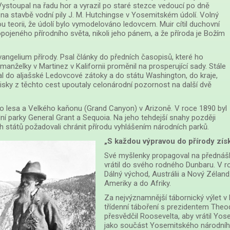
ystoupal na řadu hor a vyrazil po staré stezce vedoucí po dně
na stavbě vodní pily J. M. Hutchingse v Yosemitském údolí. Volný
 teorii, že údolí bylo vymodelováno ledovcem. Muir cítil duchovní
propojeného přírodního světa, nikoli jeho pánem, a že příroda je Božím
angelium přírody. Psal články do předních časopisů, které ho
manželky v Martinez v Kalifornii proměnil na prosperující sady. Stále
val do aljašské Ledovcové zátoky a do státu Washington, do kraje,
sky z těchto cest upoutaly celonárodní pozornost na další dvě
o lesa a Velkého kaňonu (Grand Canyon) v Arizoně. V roce 1890 byl
dní parky General Grant a Sequoia. Na jeho tehdejší snahy později
ých států požadovali chránit přírodu vyhlášením národních parků.
„S každou výpravou do přírody získá
Své myšlenky propagoval na přednášk
vrátil do svého rodného Dunbaru. V r
Dálný východ, Austrálii a Nový Zéland
Ameriky a do Afriky.
Za nejvýznamnější tábornický výlet v 
třídenní táboření s prezidentem Th
přesvědčil Roosevelta, aby vrátil Yo
jako součást Yosemitského národního