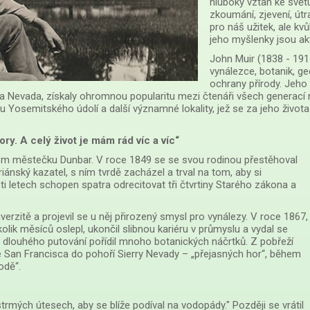
hluboký vztah ke světu
zkoumání, zjevení, útr
pro náš užitek, ale kvů
jeho myšlenky jsou ak
John Muir (1838 - 1914
vynálezce, botanik, ge
ochrany přírody. Jeho 
ra Nevada, získaly ohromnou popularitu mezi čtenáři všech generací n
u Yosemitského údolí a další významné lokality, jež se za jeho život
ry. A celý život je mám rád víc a víc“
ém městečku Dunbar. V roce 1849 se se svou rodinou přestěhoval
ánský kazatel, s ním tvrdě zacházel a trval na tom, aby si
ti letech schopen spatra odrecitovat tři čtvrtiny Starého zákona a
erzitě a projevil se u něj přirozený smysl pro vynálezy. V roce 1867,
lik měsíců oslepl, ukončil slibnou kariéru v průmyslu a vydal se
 dlouhého putování pořídil mnoho botanických náčrtků. Z pobřeží
 ze San Francisca do pohoří Sierry Nevady – „přejasných hor“, během
odě“.
rmých útesech, aby se blíže podíval na vodopády." Později se vrátil