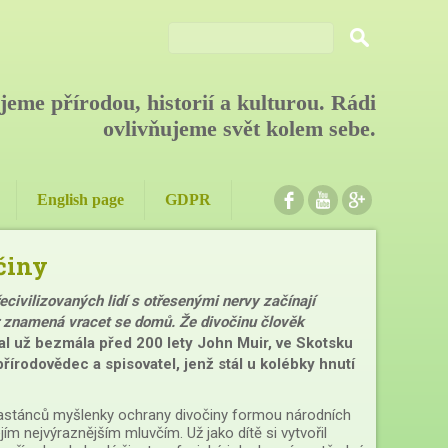
jeme přírodou, historií a kulturou. Rádi
ovlivňujeme svět kolem sebe.
.
.
.
English page
GDPR
činy
ecivilizovaných lidí s otřesenými nervy začínají
hor znamená vracet se domů. Že divočinu člověk
l už bezmála před 200 lety John Muir, ve Skotsku
írodovědec a spisovatel, jenž stál u kolébky hnutí
zastánců myšlenky ochrany divočiny formou národních
jím nejvýraznějším mluvčím. Už jako dítě si vytvořil