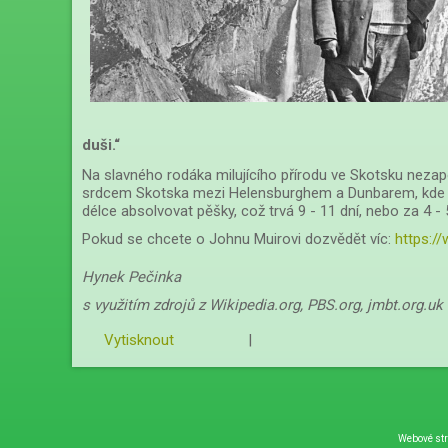
duši.“
Na slavného rodáka milujícího přírodu ve Skotsku neza
srdcem Skotska mezi Helensburghem a Dunbarem, kde se M
délce absolvovat pěšky, což trvá 9 - 11 dní, nebo za 4 -
Pokud se chcete o Johnu Muirovi dozvědět víc:
https://
Hynek Pečinka
s využitím zdrojů z Wikipedia.org, PBS.org, jmbt.org.uk
Vytisknout
|
Webové st