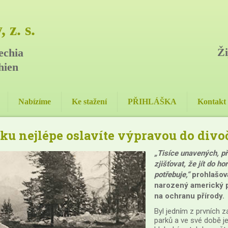
 z. s.
Ži
echia
hien
Nabízíme
Ke stažení
PŘIHLÁŠKA
Kontakt
ku nejlépe oslavíte výpravou do divo
„Tisíce unavených, př
zjišťovat, že jít do 
potřebuje,“
prohlašova
narozený americký př
na ochranu přírody.
Byl jedním z prvních 
parků a ve své době je