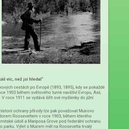
š víc, než jsi hledal“
ových cestách po Evropě (1893, 1895), kdy se pokaždé
oce 1903 během světového turné navštíví Evropu, Asii,
. V roce 1911 se vydává šířit své myšlenky do jižní
historii ochrany přírody lze pak považovat Muirovo
eodorem Rooseveltem v roce 1903, během kterého
semitské údolí a Mariposa Grove pod federální ochranu
 parku. Výlet s Muirem měl na Roosevelta trvalý