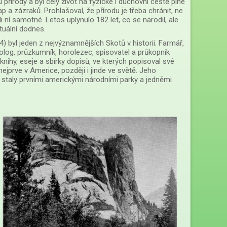
 přírody a byl celý život na fyzické i duchovní cestě plné
ap a zázraků. Prohlašoval, že přírodu je třeba chránit, ne
li ní samotné. Letos uplynulo 182 let, co se narodil, ale
tuální dodnes.
) byl jeden z nejvýznamnějších Skotů v historii. Farmář,
olog, průzkumník, horolezec, spisovatel a průkopník
knihy, eseje a sbírky dopisů, ve kterých popisoval své
ejprve v Americe, později i jinde ve světě. Jeho
a staly prvními americkými národními parky a jedněmi